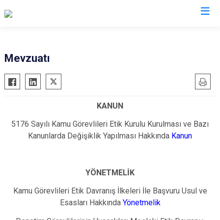
Gaziantep
Mevzuatı
Araban
İslahiye
KANUN
Karkamış
Nizip
5176 Sayılı Kamu Görevlileri Etik Kurulu Kurulması ve Bazı
Kanunlarda Değişiklik Yapılması Hakkında
Kanun
Nurdağı
Oğuzeli
Şahinbey
YÖNETMELİK
Şehitkamil
Kamu Görevlileri Etik Davranış İlkeleri İle Başvuru Usul ve
Yavuzeli
Esasları Hakkında
Yönetmelik