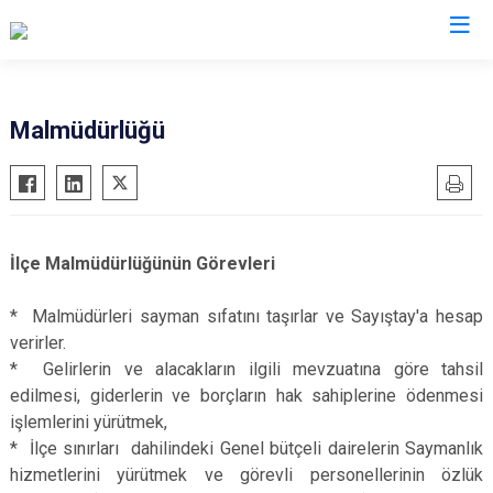
Gaziantep
Malmüdürlüğü
Araban
İslahiye
Karkamış
İlçe Malmüdürlüğünün Görevleri
Nizip
Nurdağı
* Malmüdürleri sayman sıfatını taşırlar ve Sayıştay'a hesap
verirler.
Oğuzeli
* Gelirlerin ve alacakların ilgili mevzuatına göre tahsil
Şahinbey
edilmesi, giderlerin ve borçların hak sahiplerine ödenmesi
Şehitkamil
işlemlerini yürütmek,
Yavuzeli
* İlçe sınırları dahilindeki Genel bütçeli dairelerin Saymanlık
hizmetlerini yürütmek ve görevli personellerinin özlük