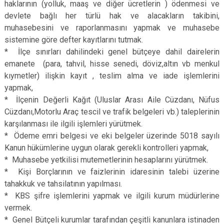
haklarının (yolluk, maaş ve diğer ücretlerin ) ödenmesi ve
devlete bağlı her türlü hak ve alacakların takibini,
muhasebesini ve raporlanmasını yapmak ve muhasebe
sistemine göre defter kayıtlarını tutmak.
* İlçe sınırları dahilindeki genel bütçeye dahil dairelerin
emanete (para, tahvil, hisse senedi, döviz,altın vb menkul
kıymetler) ilişkin kayıt , teslim alma ve iade işlemlerini
yapmak,
* İlçenin Değerli Kağıt (Uluslar Arası Aile Cüzdanı, Nüfus
Cüzdanı,Motorlu Araç tescil ve trafik belgeleri vb.) taleplerinin
karşılanması ile ilgili işlemleri yürütmek.
* Ödeme emri belgesi ve eki belgeler üzerinde 5018 sayılı
Kanun hükümlerine uygun olarak gerekli kontrolleri yapmak,
* Muhasebe yetkilisi mutemetlerinin hesaplarını yürütmek.
* Kişi Borçlarının ve faizlerinin idaresinin talebi üzerine
tahakkuk ve tahsilatının yapılması.
* KBS şifre işlemlerini yapmak ve ilgili kurum müdürlerine
vermek.
* Genel Bütçeli kurumlar tarafından çeşitli kanunlara istinaden