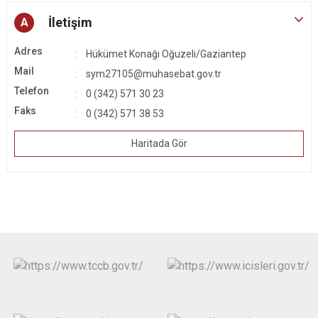
İletişim
A
Adres
Hükümet Konağı Oğuzeli/Gaziantep
Mail
sym27105@muhasebat.gov.tr
Telefon
0 (342) 571 30 23
Faks
0 (342) 571 38 53
Haritada Gör